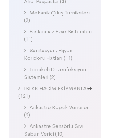
Alıcı Paspaslar
(3)
Mekanik Çıkış Turnikeleri
(2)
Paslanmaz Evye Sistemleri
(11)
Sanitasyon, Hijyen
Koridoru Hatları
(11)
Turnikeli Dezenfeksiyon
Sistemleri
(2)
ISLAK HACİM EKİPMANLARI
(121)
Ankastre Köpük Vericiler
(3)
Ankastre Sensörlü Sıvı
Sabun Verici
(10)