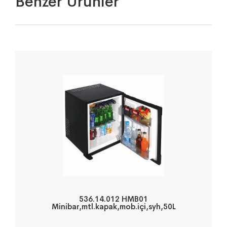
Benzer Ürünler
536.14.012 HMB01
Minibar,mtl.kapak,mob.içi,syh,50L