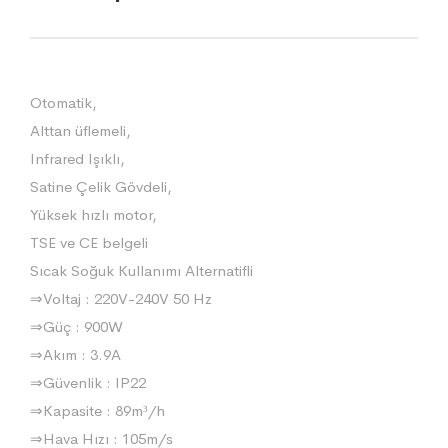
Otomatik,
Alttan üflemeli,
Infrared Işıklı,
Satine Çelik Gövdeli,
Yüksek hızlı motor,
TSE ve CE belgeli
Sıcak Soğuk Kullanımı Alternatifli
⇒Voltaj : 220V-240V 50 Hz
⇒Güç : 900W
⇒Akım : 3.9A
⇒Güvenlik : IP22
⇒Kapasite : 89m³/h
⇒Hava Hızı : 105m/s